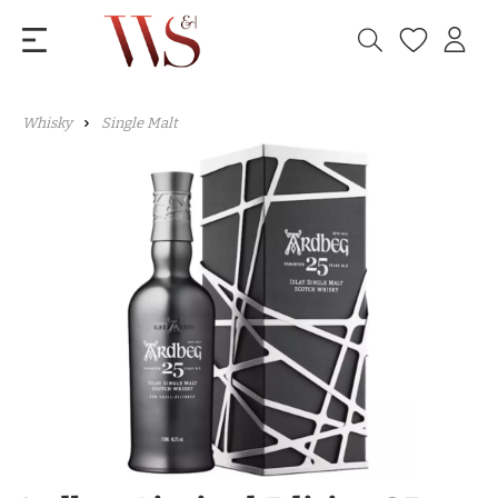
Whisky
Single Malt