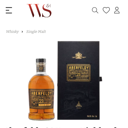
Whisky
Single Malt